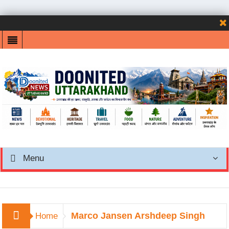
Menu
Marco Jansen Arshdeep Singh
Home