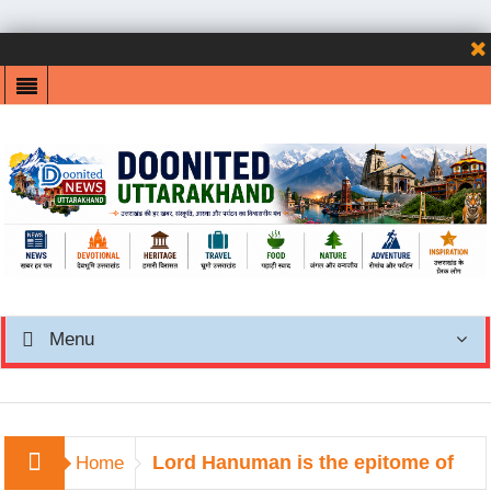
Menu
Lord Hanuman is the epitome of
Home