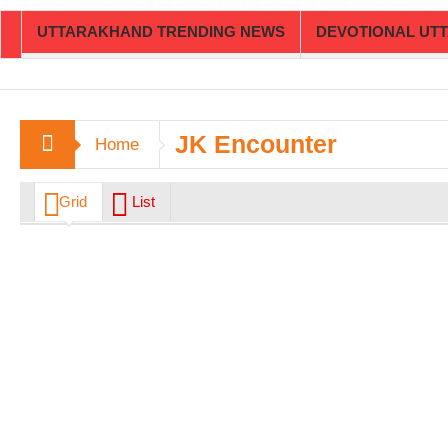
UTTARAKHAND TRENDING NEWS
DEVOTIONAL UT
JK Encounter
Home
Grid
List